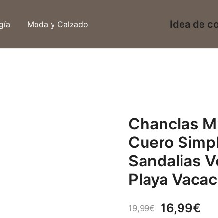
Idea de c
gía
Moda y Calzado
Chanclas Mu
Cuero Simp
Sandalias V
Playa Vacac
El
El
16,99
€
19,99
€