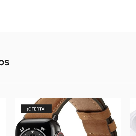
os
¡OFERTA!