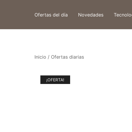
Saltar
al
Ofertas del día
Novedades
Tecnolo
contenido
Inicio
/
Ofertas diarias
¡OFERTA!