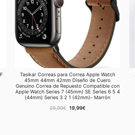
PF
Tasikar Correas para Correa Apple Watch
45mm 44mm 42mm Diseño de Cuero
Genuino Correa de Repuesto Compatible con
Apple Watch Series 7 (45mm) SE Series 6 5 4
(44mm) Series 3 2 1 (42mm)- Marrón
El
El
29,99
€
19,99
€
precio
precio
original
actual
era:
es: