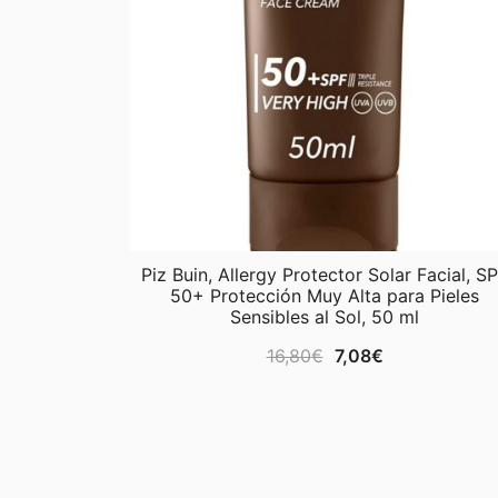
Piz Buin, Allergy Protector Solar Facial, S
50+ Protección Muy Alta para Pieles
Sensibles al Sol, 50 ml
El
El
16,80
€
7,08
€
precio
precio
original
actual
era:
es:
16,80€.
7,08€.