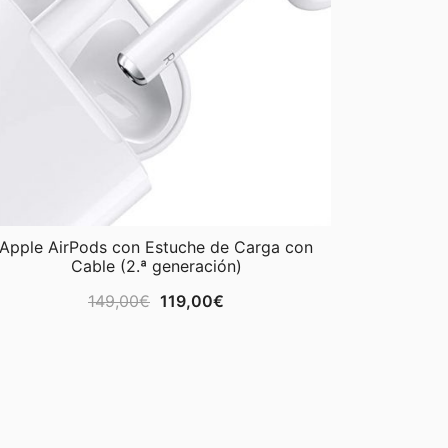
Apple AirPods con Estuche de Carga con
Cable (2.ª generación)
El
El
149,00
€
119,00
€
precio
precio
original
actual
era:
es:
149,00€.
119,00€.