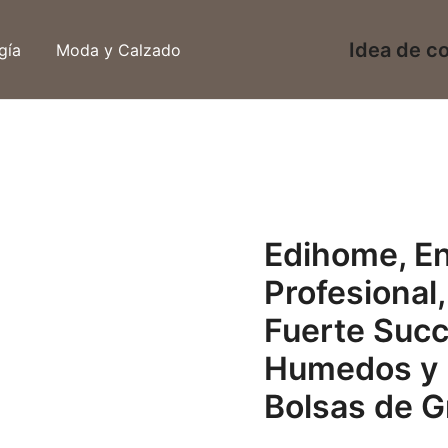
Idea de c
gía
Moda y Calzado
Edihome, En
Profesional
Fuerte Succ
Humedos y F
Bolsas de G