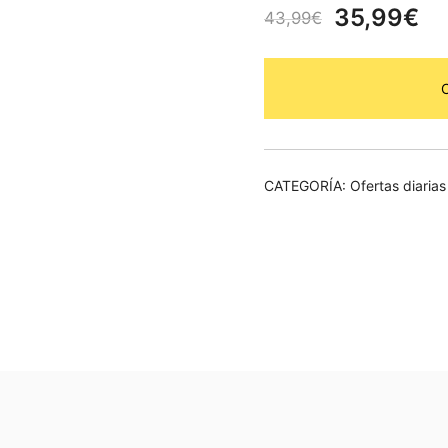
El
El
35,99
€
43,99
€
precio
pr
original
ac
era:
es
43,99€.
35
CATEGORÍA:
Ofertas diarias