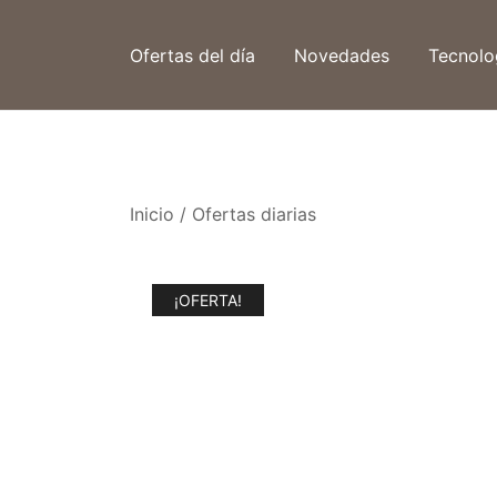
Saltar
al
Ofertas del día
Novedades
Tecnolo
contenido
Inicio
/
Ofertas diarias
¡OFERTA!