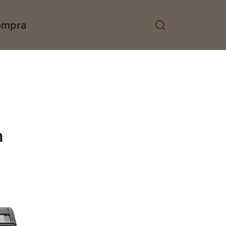
ompra
n