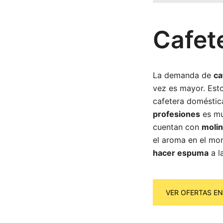
Cafet
La demanda de
ca
vez es mayor. Esto
cafetera domésti
profesiones
es mu
cuentan con
molin
el aroma en el mo
hacer espuma
a l
VER OFERTAS E