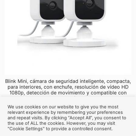
Blink Mini, cámara de seguridad inteligente, compacta,
para interiores, con enchufe, resolución de vídeo HD
1080p, detección de movimiento y compatible con
Alexa – 2 Cámaras
We use cookies on our website to give you the most
El
El
69,98
€
44,99
€
relevant experience by remembering your preferences
precio
precio
and repeat visits. By clicking “Accept All”, you consent to
the use of ALL the cookies. However, you may visit
original
actual
"Cookie Settings" to provide a controlled consent.
era:
es:
© 2026 Idea de compra |
Afiliados Amazon
|
Aviso de