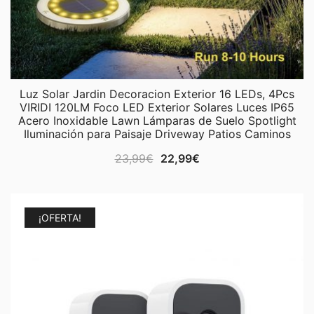
Luz Solar Jardin Decoracion Exterior 16 LEDs, 4Pcs
VIRIDI 120LM Foco LED Exterior Solares Luces IP65
Acero Inoxidable Lawn Lámparas de Suelo Spotlight
Iluminación para Paisaje Driveway Patios Caminos
El
El
23,99
€
22,99
€
precio
precio
original
actual
era:
es:
¡OFERTA!
23,99€.
22,99€.