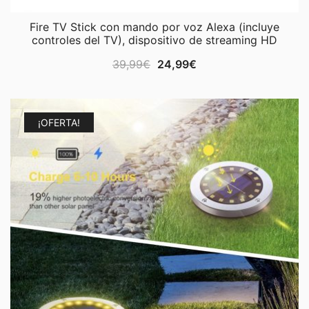
Fire TV Stick con mando por voz Alexa (incluye
controles del TV), dispositivo de streaming HD
El
El
39,99
€
24,99
€
precio
precio
original
actual
era:
es:
¡OFERTA!
39,99€.
24,99€.